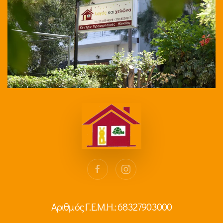
Αριθμός Γ.Ε.Μ.Η.: 68327903000