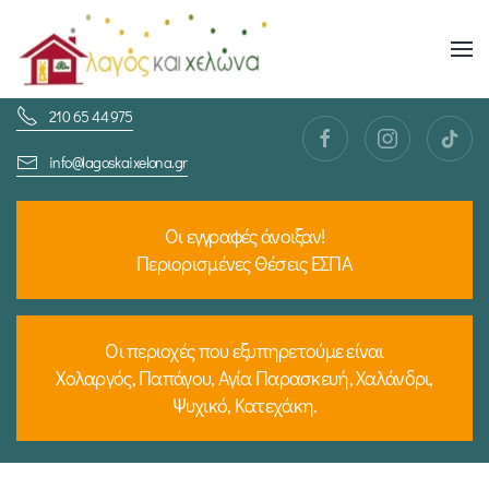
Skip
to
210 65 44 975
main
content
info@lagoskaixelona.gr
Οι εγγραφές άνοιξαν!
Περιορισμένες Θέσεις ΕΣΠΑ
Οι περιοχές που εξυπηρετούμε είναι
Χολαργός, Παπάγου, Αγία Παρασκευή, Χαλάνδρι,
Ψυχικό, Κατεχάκη.