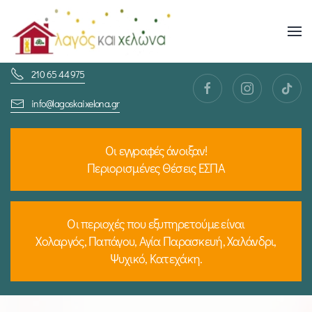
Skip
to
210 65 44 975
main
content
info@lagoskaixelona.gr
Οι εγγραφές άνοιξαν!
Περιορισμένες Θέσεις ΕΣΠΑ
Οι περιοχές που εξυπηρετούμε είναι
Χολαργός, Παπάγου, Αγία Παρασκευή, Χαλάνδρι,
Ψυχικό, Κατεχάκη.